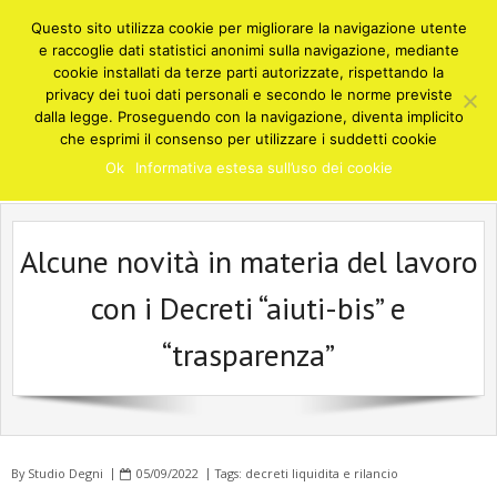
Skip
Questo sito utilizza cookie per migliorare la navigazione utente
to
e raccoglie dati statistici anonimi sulla navigazione, mediante
content
cookie installati da terze parti autorizzate, rispettando la
privacy dei tuoi dati personali e secondo le norme previste
STUDIO COMMERCIALISTA DEGNI
dalla legge. Proseguendo con la navigazione, diventa implicito
Cusano Milanino
che esprimi il consenso per utilizzare i suddetti cookie
Consulenze e soluzioni in ambito fiscale, finanziario, contabile,
Ok
Informativa estesa sull’uso dei cookie
societario, amministrativo - Cusano Milanino Milano
Alcune novità in materia del lavoro
con i Decreti “aiuti-bis” e
“trasparenza”
By
Studio Degni
05/09/2022
Tags:
decreti liquidita e rilancio