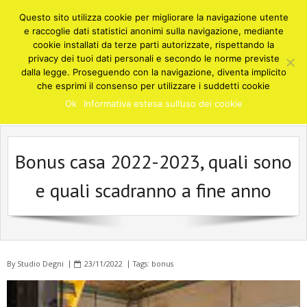
Skip
Questo sito utilizza cookie per migliorare la navigazione utente
to
e raccoglie dati statistici anonimi sulla navigazione, mediante
content
cookie installati da terze parti autorizzate, rispettando la
privacy dei tuoi dati personali e secondo le norme previste
STUDIO COMMERCIALISTA DEGNI
dalla legge. Proseguendo con la navigazione, diventa implicito
Cusano Milanino
che esprimi il consenso per utilizzare i suddetti cookie
Consulenze e soluzioni in ambito fiscale, finanziario, contabile,
Ok
Informativa estesa sull’uso dei cookie
societario, amministrativo - Cusano Milanino Milano
Bonus casa 2022-2023, quali sono
e quali scadranno a fine anno
By
Studio Degni
23/11/2022
Tags:
bonus