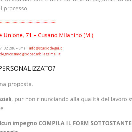
el processo.
:::::::::::::::::::::::::::::::::::::::::::::::::::::::::::::::
le Unione, 71 – Cusano Milanino (MI)
61 32 286 – Email:
info@studiodegni.it
degnicosimo@odcec.mb.legalmail.it
 PERSONALIZZATO?
una proposta.
ziali
, pur non rinunciando alla qualità del lavoro s
e.
 alcun impegno COMPILA IL FORM SOTTOSTANTE