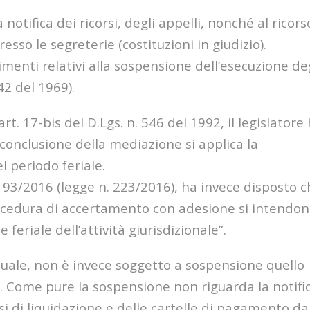
notifica dei ricorsi, degli appelli, nonché al ricors
sso le segreterie (costituzioni in giudizio).
imenti relativi alla sospensione dell’esecuzione de
42 del 1969).
t. 17-bis del D.Lgs. n. 546 del 1992, il legislatore
a conclusione della mediazione si applica la
l periodo feriale.
193/2016 (legge n. 223/2016), ha invece disposto ch
procedura di accertamento con adesione si intendo
feriale dell’attività giurisdizionale”.
uale, non è invece soggetto a sospensione quello
a. Come pure la sospensione non riguarda la notifi
isi di liquidazione e delle cartelle di pagamento da