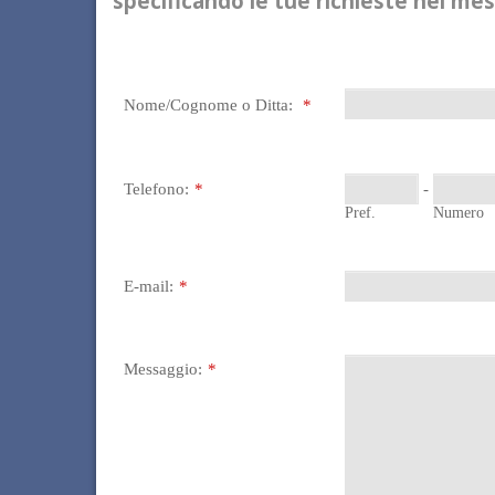
specificando le tue richieste nel me
Nome/Cognome o Ditta:
*
Telefono:
*
-
Pref.
Numero
E-mail:
*
Messaggio:
*