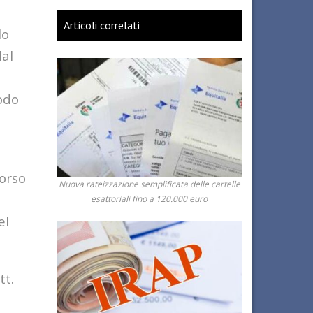
Articoli correlati
lo
dal
iodo
corso
Nuova rateizzazione semplificata delle cartelle
esattoriali fino a 120.000 euro
el
tt.