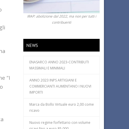
o
IRAP: abolizione dal 2022, ma non per tutti i
contribuenti
gli
NEWS
 ha
ENASARCO ANNO 2023-CONTRIBUTI
MASSIMALI E MINIMALI
e “I
ANNO 2023 INPS ARTIGIANI E
no
COMMERCIANTI AUMENTANO I NUOVI
IMPORTI
Marca da Bollo Virtuale euro 2,00 come
ricavo
ca
Nuovo regime forfettario con volume
ricavi fino a euro 85.000