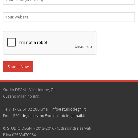
Studio DEGNI - V.le Unione, 71
Cusano Milanino (MI)
Tel./Fax 02 61 32 286 Email:
info@studiodegni.it
Email PEC:
degnicosimo@odcec.mb.legalmail.it
© STUDIO DEGNI - 2012-2016 - tutti i diritti riservati
P.Iva 02583470964