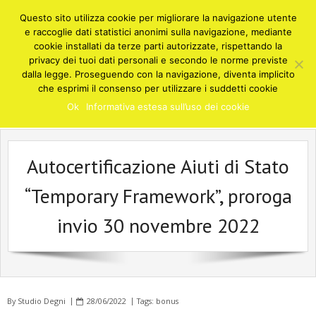
Skip
Questo sito utilizza cookie per migliorare la navigazione utente
to
e raccoglie dati statistici anonimi sulla navigazione, mediante
content
cookie installati da terze parti autorizzate, rispettando la
privacy dei tuoi dati personali e secondo le norme previste
STUDIO COMMERCIALISTA DEGNI
dalla legge. Proseguendo con la navigazione, diventa implicito
Cusano Milanino
che esprimi il consenso per utilizzare i suddetti cookie
Consulenze e soluzioni in ambito fiscale, finanziario, contabile,
Ok
Informativa estesa sull’uso dei cookie
societario, amministrativo - Cusano Milanino Milano
Autocertificazione Aiuti di Stato
“Temporary Framework”, proroga
invio 30 novembre 2022
By
Studio Degni
28/06/2022
Tags:
bonus