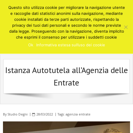
Skip
Questo sito utilizza cookie per migliorare la navigazione utente
to
e raccoglie dati statistici anonimi sulla navigazione, mediante
content
cookie installati da terze parti autorizzate, rispettando la
privacy dei tuoi dati personali e secondo le norme previste
STUDIO COMMERCIALISTA DEGNI
dalla legge. Proseguendo con la navigazione, diventa implicito
Cusano Milanino
che esprimi il consenso per utilizzare i suddetti cookie
Consulenze e soluzioni in ambito fiscale, finanziario, contabile,
Ok
Informativa estesa sull’uso dei cookie
societario, amministrativo - Cusano Milanino Milano
Istanza Autotutela all’Agenzia delle
Entrate
By
Studio Degni
28/03/2022
Tags:
agenzia entrate