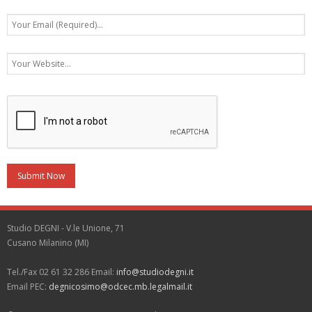
Studio DEGNI - V.le Unione, 71
Cusano Milanino (MI)
Tel./Fax 02 61 32 286 Email:
info@studiodegni.it
Email PEC:
degnicosimo@odcec.mb.legalmail.it